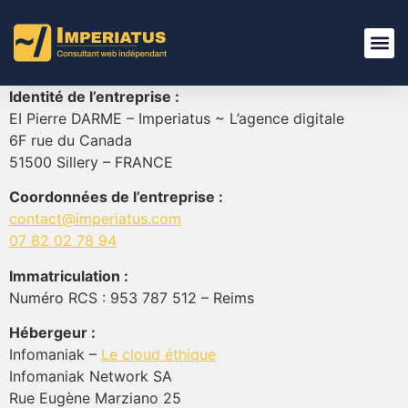
contenu
principal
Identité de l’entreprise :
EI Pierre DARME – Imperiatus ~ L’agence digitale
6F rue du Canada
51500 Sillery – FRANCE
Coordonnées de l’entreprise :
contact@imperiatus.com
07 82 02 78 94
Immatriculation :
Numéro RCS : 953 787 512 – Reims
Hébergeur :
Infomaniak –
Le cloud éthique
Infomaniak Network SA
Rue Eugène Marziano 25