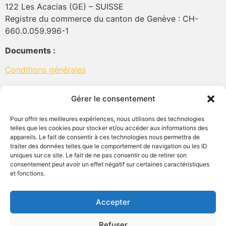
122 Les Acacias (GE) – SUISSE
Registre du commerce du canton de Genève : CH-
660.0.059.996-1
Documents :
Conditions générales
Politique de cookies (UE)
Gérer le consentement
Politique de confidentialité
Pour offrir les meilleures expériences, nous utilisons des technologies
telles que les cookies pour stocker et/ou accéder aux informations des
appareils. Le fait de consentir à ces technologies nous permettra de
traiter des données telles que le comportement de navigation ou les ID
uniques sur ce site. Le fait de ne pas consentir ou de retirer son
consentement peut avoir un effet négatif sur certaines caractéristiques
Prendre contact
et fonctions.
Contact
Rendez-vous
Accepter
Refuser