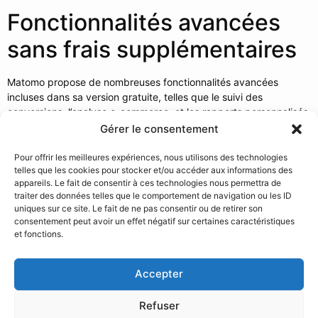
Fonctionnalités avancées
sans frais supplémentaires
Matomo propose de nombreuses fonctionnalités avancées
incluses dans sa version gratuite, telles que le suivi des
conversions, l’analyse e-commerce, et les rapports personnalisés.
Avec Google Site Kit, certaines de ces fonctionnalités nécessitent
Gérer le consentement
souvent une mise à niveau vers Google Analytics 4 ou l’utilisation
d’outils supplémentaires.
Pour offrir les meilleures expériences, nous utilisons des technologies
telles que les cookies pour stocker et/ou accéder aux informations des
Absence d’échantillonnage
appareils. Le fait de consentir à ces technologies nous permettra de
traiter des données telles que le comportement de navigation ou les ID
des données
uniques sur ce site. Le fait de ne pas consentir ou de retirer son
consentement peut avoir un effet négatif sur certaines caractéristiques
et fonctions.
Contrairement à Google Analytics qui peut échantillonner les
données pour les sites à fort trafic, Matomo traite toujours 100%
Accepter
de vos données. Cela signifie que vous obtenez des rapports
précis et complets, quelle que soit la taille de votre site.
Refuser