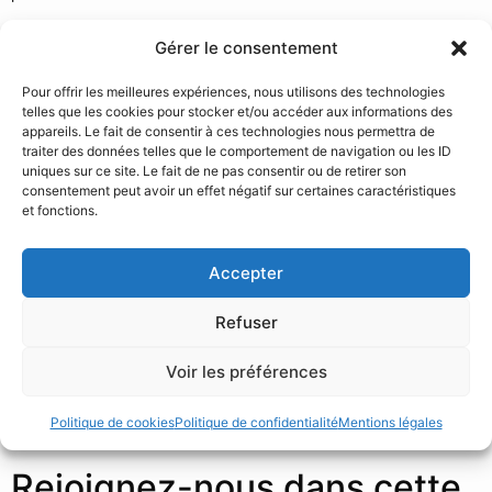
Renforcer notre ancrage local
Gérer le consentement
Participer activement au rayonnement de Reims
Collaborer avec d’autres acteurs locaux partageant la
Pour offrir les meilleures expériences, nous utilisons des technologies
même vision
telles que les cookies pour stocker et/ou accéder aux informations des
appareils. Le fait de consentir à ces technologies nous permettra de
traiter des données telles que le comportement de navigation ou les ID
uniques sur ce site. Le fait de ne pas consentir ou de retirer son
consentement peut avoir un effet négatif sur certaines caractéristiques
et fonctions.
Accepter
L’avenir s’écrit en digital
Refuser
Voir les préférences
En tant qu’agence digitale, nous sommes convaincus que le
numérique joue et jouera un rôle clé dans le développement et
l’attractivité de Reims. Nous souhaitons que l’expertise de
Politique de cookies
Politique de confidentialité
Mentions légales
l’agence contribue à la vision de Reims Legend’R.
Rejoignez-nous dans cette